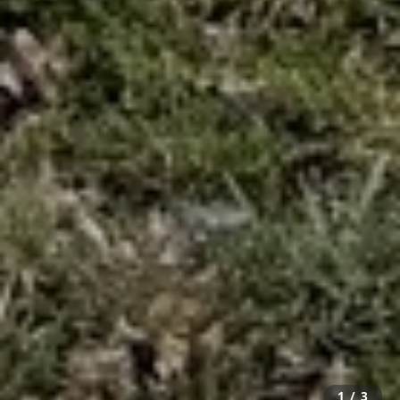
1
/ 3